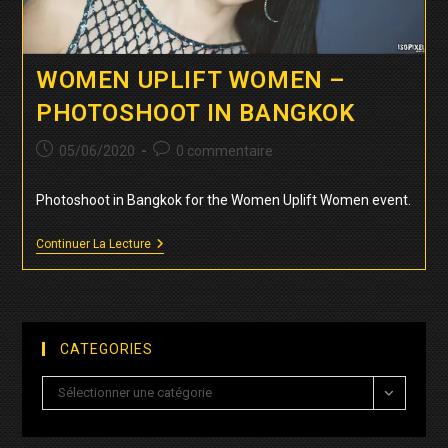
WOMEN UPLIFT WOMEN –
PHOTOSHOOT IN BANGKOK
Publication
Commentaires
05/06/2020
0 commentaire
publiée :
de
la
Photoshoot in Bangkok for the Women Uplift Women event.
publication :
Women
Continuer La Lecture
Uplift
Women
–
PHOTOSHOOT
In
Bangkok
CATEGORIES
Categories
Sélectionner une catégorie