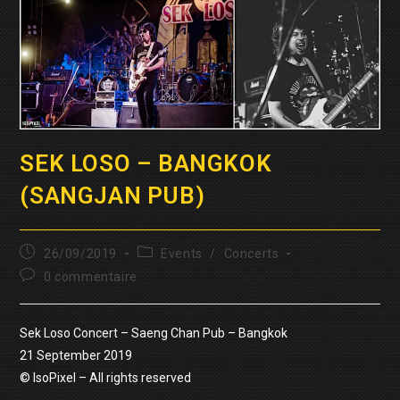
SEK LOSO – BANGKOK
(SANGJAN PUB)
Publication
Post
26/09/2019
Events
/
Concerts
publiée :
category:
Commentaires
0 commentaire
de
la
publication :
Sek Loso Concert – Saeng Chan Pub – Bangkok
21 September 2019
© IsoPixel – All rights reserved